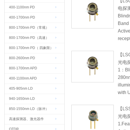
【LSG
400-1100nm PD
电探
Blindn
400-1700nm PD
Band M
800-1700nm PD（常规）
Activ
800-1700nm PD（高速）
recep
800-1700nm PD（ 四象限）
【LSG
800-2600nm PD
光电
800-1700nm APD
1：Blin
280nm
400-1100nm APD
illum
405-905nm LD
with 
940-1650nm LD
【LSS
850-1550nm LD（脉冲）
光电
高速探测器、激光器件
1.Feat
OTDR