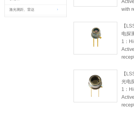
Activ
with r
激光测距、雷达
【LSS
电探
1：Hig
Activ
recep
【LSS
光电
1：Hig
Activ
recep